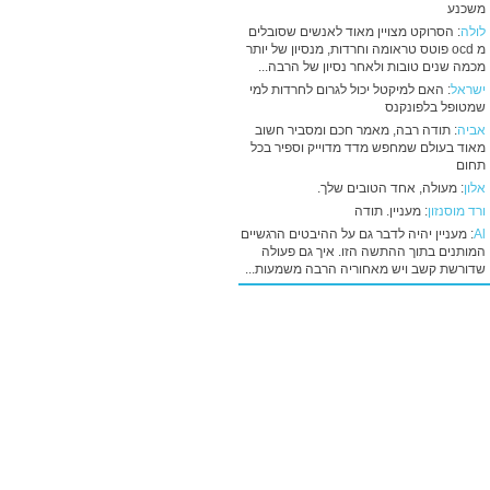
משכנע
לולה
: הסרוקט מצויין מאוד לאנשים שסובלים
מ ocd פוטס טראומה וחרדות, מנסיון של יותר
מכמה שנים טובות ולאחר נסיון של הרבה...
ישראל
: האם למיקטל יכול לגרום לחרדות למי
שמטופל בלפונקנס
אביה
: תודה רבה, מאמר חכם ומסביר חשוב
מאוד בעולם שמחפש מדד מדוייק וספיר בכל
תחום
אלון
: מעולה, אחד הטובים שלך.
ורד מוסנזון
: מעניין. תודה
Al
: מעניין יהיה לדבר גם על ההיבטים הרגשיים
המותנים בתוך ההתשה הזו. איך גם פעולה
שדורשת קשב ויש מאחוריה הרבה משמעות...