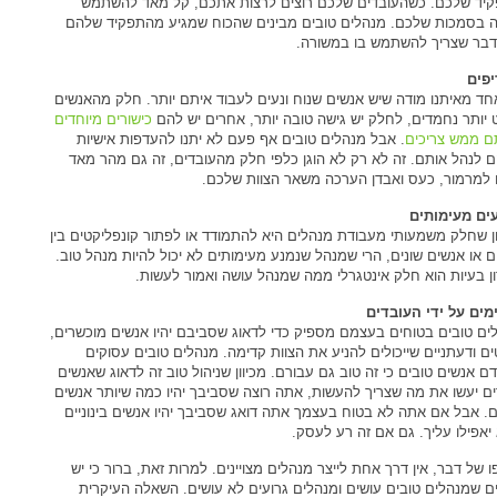
יד שלכם. כשהעובדים שלכם רוצים לרצות אתכם, קל מאד להשתמש
 בסמכות שלכם. מנהלים טובים מבינים שהכוח שמגיע מהתפקיד שלהם
דבר שצריך להשתמש בו במשורה.
פים
חד מאיתנו מודה שיש אנשים שנוח ונעים לעבוד איתם יותר. חלק מהאנשים
 יותר נחמדים, לחלק יש גישה טובה יותר, אחרים יש להם
כישורים מיוחדים
 ממש צריכים
. אבל מנהלים טובים אף פעם לא יתנו להעדפות אישיות
 לנהל אותם. זה לא רק לא הוגן כלפי חלק מהעובדים, זה גם מהר מאד
 למרמור, כעס ואבדן הערכה משאר הצוות שלכם.
ים מעימותים
ון שחלק משמעותי מעבודת מנהלים היא להתמודד או לפתור קונפליקטים בין
ם או אנשים שונים, הרי שמנהל שנמנע מעימותים לא יכול להיות מנהל טוב.
ן בעיות הוא חלק אינטגרלי ממה שמנהל עושה ואמור לעשות.
מים על ידי העובדים
ים טובים בטוחים בעצמם מספיק כדי לדאוג שסביבם יהיו אנשים מוכשרים,
ים ודעתניים שייכולים להניע את הצוות קדימה. מנהלים טובים עסוקים
ם אנשים טובים כי זה טוב גם עבורם. מכיוון שניהול טוב זה לדאוג שאנשים
ם יעשו את מה שצריך להעשות, אתה רוצה שסביבך יהיו כמה שיותר אנשים
ם. אבל אם אתה לא בטוח בעצמך אתה דואג שסביבך יהיו אנשים בינוניים
יאפילו עליך. גם אם זה רע לעסק.
ו של דבר, אין דרך אחת לייצר מנהלים מצויינים. למרות זאת, ברור כי יש
ם שמנהלים טובים עושים ומנהלים גרועים לא עושים. השאלה העיקרית