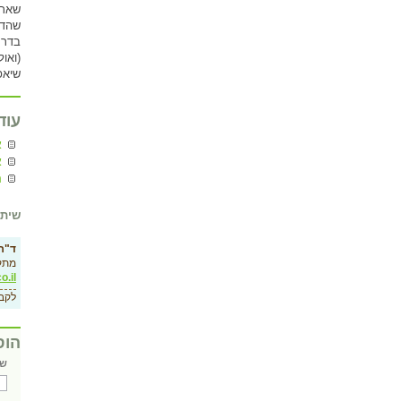
שאתם
שהדפ
בדרך
(ואו
שיאפ
עוד
א
א
ה
שיתו
ד"ר 
מתק
o.il
לקב
הוס
שם