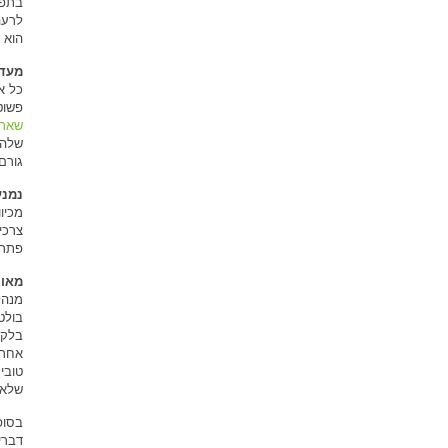
בתפק
לרעה
הוא 
מעדי
כל א
פשוט
שאתם
שלהם
גורם
נמנע
מכיו
צרכי
פתרו
מאוי
מנהל
בולט
בלקד
אחרי
טובי
שלא 
בסופ
דברי