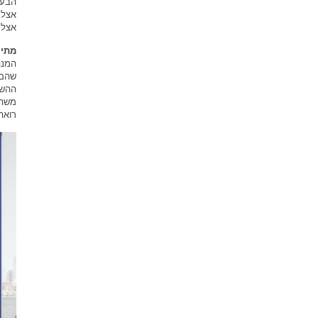
הבעי
אצל 
אצל 
מתיי
המנה
שהם 
ההשק
משהו
רואה