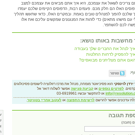
 צריכים לשאול את עצמכם, היא איך אתם מביאים את עצמכם למצב
וסים האלו הם חלק מכם. פעמים רבות, הדפוסים הקיימים שלכם יעמדו
 שלכם להפוך למנהלים טובים באמת. ובמקרים האלו, כדאי שתעשו תהליך
לי עם מישהו מתאים) כדי לזהות את המנגנונים שמקשים עליכם ואת אלו
שרו לכם להשתפר.
 מחשבות באותו נושא:
יך לנהל את החברים שלך בעבודה
יך להפסיק לדחות החלטות
אם אתם מצליחנים מבואסים?
ף:
ירדן לוינסקי
הוא פסיכיאטר מומחה, מנהל את מרכז רזולוציה לישומים פסיכולוגים
דמים.
לפרטים נוספים
או
קביעת פגישה
אפשר לשלוח דואר אל
info@resolution.c
או להתקשר עכשיו 03-6919961
לת עדכונים אפשר להרשם
לרשימת התפוצה
או
לעקוב אחריי בטוויטר
.
פת תגובה
ע
ש
 (חובה)
צ
ה