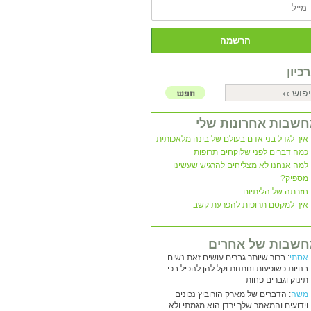
כיון
שבות אחרונות שלי
איך לגדל בני אדם בעולם של בינה מלאכותית
כמה דברים לפני שלוקחים תרופות
למה אנחנו לא מצליחים להרגיש שעשינו
מספיק?
חזרתה של הליתיום
איך למקסם תרופות להפרעת קשב
שבות של אחרים
אסתי
: ברור שיותר גברים עושים זאת נשים
בנויות כשופעות ונותנות וקל להן להכיל בכי
תינוק וגברים פחות
משה
: הדברים של מארק הורוביץ נכונים
וידועים והמאמר שלך ירדן הוא מגמתי ולא