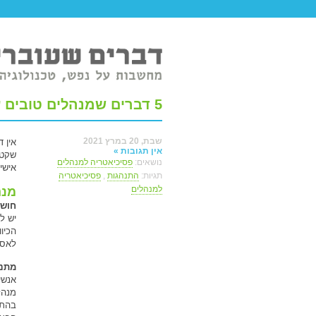
טר ברשת.
5 דברים שמנהלים טובים עושים ולא עושים
שבת, 20 במרץ 2021
אין 
אין תגובות »
שקטים
נושאים:
פסיכיאטריה למנהלים
אישי
תגיות:
התנהגות
,
פסיכיאטריה
למנהלים
מנה
חושב
יש ל
הכיו
לאסט
מתנה
אנשי
מנהל
בהתנ