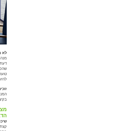
לא מ
מנהל
דעתם
שהסו
טועה
להיו
זוכי
המנה
בקיצ
מצד
הדב
שיכו
קצת 