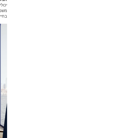
יכול
משמע
בחיי