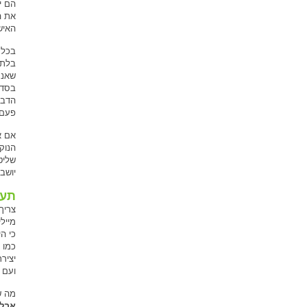
הם י
את ה
האיש
בכל 
בלתי
שאנח
בסדר
הדבר
פעם 
אם א
הנוק
שליט
יושב
תעש
צריך
מייל
כי ה
כמו 
יציר
ועם 
מה ש
אבל 