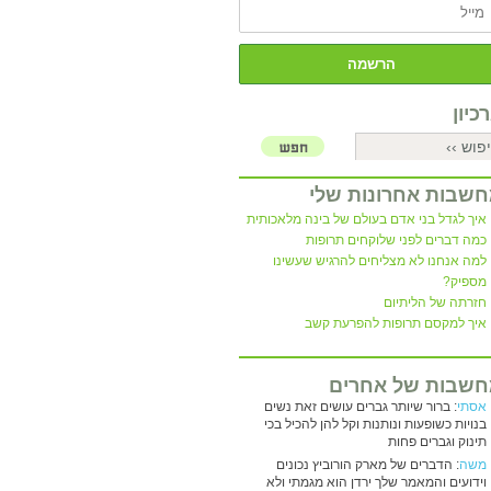
כיון
שבות אחרונות שלי
איך לגדל בני אדם בעולם של בינה מלאכותית
כמה דברים לפני שלוקחים תרופות
למה אנחנו לא מצליחים להרגיש שעשינו
מספיק?
חזרתה של הליתיום
איך למקסם תרופות להפרעת קשב
שבות של אחרים
אסתי
: ברור שיותר גברים עושים זאת נשים
בנויות כשופעות ונותנות וקל להן להכיל בכי
תינוק וגברים פחות
משה
: הדברים של מארק הורוביץ נכונים
וידועים והמאמר שלך ירדן הוא מגמתי ולא