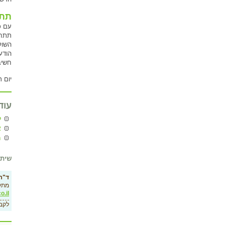
תתח
עם כ
תתחי
השול
הודע
חשיב
יום ר
עוד
ל
א
מ
שיתו
ד"ר 
מתק
o.il
לקב