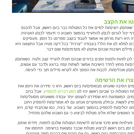
ו את הקצב
 שאתם/ן רוצים/ות לסיים את כל המטלות כבר ביום ראשון, אבל להכנס
ף יכול לגרום לכם/ן להתעייף בהמשך השבוע כי תיגמר לכם/ן האנרגיה.
ה היא ריצת מרתון ואי אפשר לעבוד בקצב ספרינט כל הזמן. מעסיקים
ים למלא לנו את הלו"ז בעבודה "יצרנית" בכל דקה פנויה אבל התוצאה היא
ן מיילים וישיבות שבהם אתם/ן לא מקדמים/ות שום דבר.
 לכן לזהות ולפנות זמנים ברורים שבהם תוכלו להוריד קצב ולנוח. כשאתם/ן
ם/ות מחוץ לחדר הישיבות אפשר לשתות קפה ברוגע ולדבר עם אנשים,
ם/ן אוכלים/ות, לכבות את המסך ולא לקרוא מיילים תוך כדי לעיסה.
רו את הרשימה
ים הסיבה שאנחנו מבואסים/ות ביום ראשון, היא כי סידרנו את היומן ואת
ת המטלות כך שביום ראשון יהיו לנו
המון דברים להספיק
. אבל ברוב
ים, המשמעות היא שסידרנו לעצמנו יותר עבודה משאנחנו מסוגלים/ות
יק לעשות, ובחלק מהמקרים אנחנו גם לא אמורים/ות להספיק ויתכן
נו יכולים/ות להספיק בהמשך השבוע. עוד בעיה, כמו שכתבתי קודם, היא
 האנשים ישלחו אלינו מטלות לביצוע כי גם השבוע שלהם מתחיל.
 פעילויות שיש סיכוי שיגרמו לרשימת המטלות שלכם לתפוח, תידחו אותם,
ו זמן ביום ראשון לביצוע מטלות שכבר נמצאות ברשימה. תחסמו את
ות החברתיות ביום ראשון, גם אם קורים שם דברים סופר מעניינים.