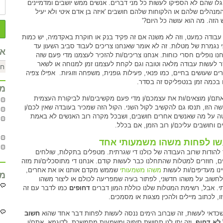
גלו שהם לא הספיקו לעשות כל מני דברים. אנשים ממש יושבים ומדמיינים
מנהלים שלהם או הלקוחות שלהם חושבים 'איזה בן אדם איטי ולא יעיל
 הזה. מה הוא עושה כל היום?'
עבודה כמעט, וזה לא משנה אם זה פקיד בנק או חוקרת באקדמיה, יש כמות
 נגמרת של מטלות. זה לא אומר שאנחנו צריכים לעבוד סביב השעון עד
אר
נו נופלים חסרי כוחות. אנחנו צריכים/ות להזכיר לעצמנו מדי פעם שזה
 לעשות עבודה מלאה וטובה וגם לקחת לעצמנו זמן למנוחה או לשאר
ים שעושים בחיים, כמו פנאי, פעילות גופנית, משפחה וזוגיות. אפילו צפיה
בכמה זמן בנטפליקס זה בסדר.
מח
תם/ן מוצאים/ות את עצמכם/ן מדי פעם מקשיבים/ות לביקורת העצמית
שה הזו, תנסו גם להקשיב לקול השני. הקול הזה שמכיר בעובדה שאין לכם/ן
ה על מה שאנשים אחרים חושבים, ושבכל מקרה רוב האנשים לא באמת
ים וחושבים עליכם/ן רוב הזמן, אם בכלל.
ו לפחות משהו משמעותי אחד
 להודות שרוב העבודה של כולנו די שגרתית. מטפלים בתקלות, שולחים
ים, חוזרים למטלות שהתחלנו כבר לעשות קודם. אנחנו די מתוסכלים/ות מזה
יינו מעדיפים/ות לעשות
משהו משמעותי
שממש מקדם אותנו או את אחרים,
מח
לחשוב על משהו חדשני, לפתור בעיה שמפריעה לכולם או ליצור משהו
תי. אבל, רשימת המטלות שלנו כוללת המון דברים
דחופים
כמו לדבר עם זה
זו, לכתוב מיילים ולהכין מצגות או מסמכים.
כדאי לעשות, זה שברוב הימים ננסה לעשות לפחות דבר אחד שהוא
חשוב
לא דחוף
, וזה יתן לנו תחושת סיפוק ומשמעות מתמשכת. לדוגמא, אתם/ן