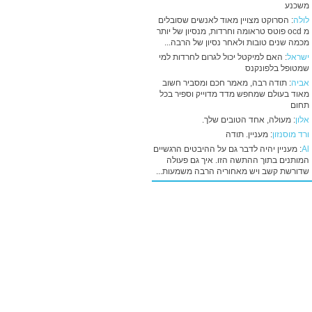
משכנע
לולה
: הסרוקט מצויין מאוד לאנשים שסובלים
מ ocd פוטס טראומה וחרדות, מנסיון של יותר
מכמה שנים טובות ולאחר נסיון של הרבה...
ישראל
: האם למיקטל יכול לגרום לחרדות למי
שמטופל בלפונקנס
אביה
: תודה רבה, מאמר חכם ומסביר חשוב
מאוד בעולם שמחפש מדד מדוייק וספיר בכל
תחום
אלון
: מעולה, אחד הטובים שלך.
ורד מוסנזון
: מעניין. תודה
Al
: מעניין יהיה לדבר גם על ההיבטים הרגשיים
המותנים בתוך ההתשה הזו. איך גם פעולה
שדורשת קשב ויש מאחוריה הרבה משמעות...