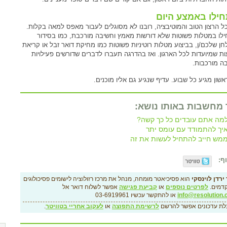
ילו באמצע היום
ל הרצון הטוב והמוטיבציה, רובנו לא מסוגלים לעבור מאפס למאה בקלות.
לו במטלות פשוטות שלא דורשות מאמץ וחשיבה מורכבת, כמו בסידור
חן שלכם/ן, בביצוע מטלות רוטיניות פשוטות כמו מחיקת דואר זבל או קריאת
ות שמיועדות לכל הארגון. ואז בהדרגה תעברו לדברים שדורשים פעילויות
ה מורכבות.
אשון מגיע כל שבוע. עדיף שנגיע גם אליו מוכנים.
 מחשבות באותו נושא:
מה אתם עובדים כל כך קשה?
יך להתמודד עם עומס יתר
מש חייב להתחיל לעשות את זה
ף:
ירדן לוינסקי
הוא פסיכיאטר מומחה, מנהל את מרכז רזולוציה לישומים פסיכולוגים
דמים.
לפרטים נוספים
או
קביעת פגישה
אפשר לשלוח דואר אל
info@resolution.c
או להתקשר עכשיו 03-6919961
לת עדכונים אפשר להרשם
לרשימת התפוצה
או
לעקוב אחריי בטוויטר
.