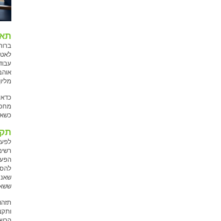
תאט
ברור
לאטר
עבוד
אוהב
מליו
כדאי
מחכי
כשאת
תקצ
לפעמ
רשימ
הפעמ
להספ
שאנח
ששאר
תזהו
ותקצ
הרשת