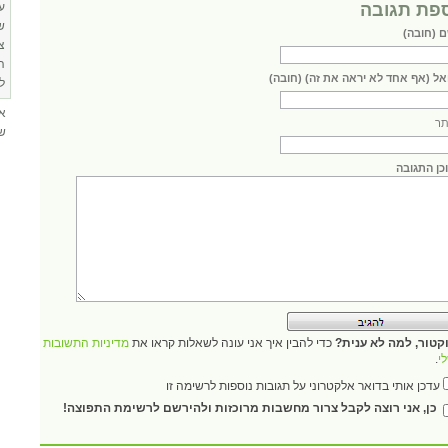
פת תגובה
ע
ש
 (חובה)
צ
ה
אל (אף אחד לא יראה את זה) (חובה)
ל
א
ר
שא
כן התגובה
קטור, למה לא ענית?
כדי להבין איך אני עונה לשאלות קראו את
מדיניות התשובות
י
.
עדכן אותי בדואר אלקטרוני על תגובות נוספות לרשימה זו
כן, אני רוצה לקבל צרור מחשבות מרוכזות ולהירשם לרשימת התפוצה!