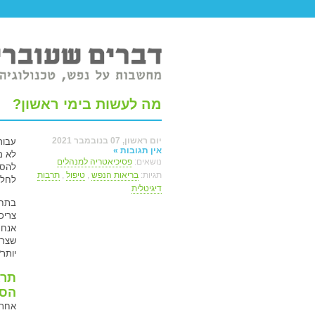
טר ברשת.
מה לעשות בימי ראשון?
יום ראשון, 07 בנובמבר 2021
עבור
אין תגובות »
לא מ
נושאים:
פסיכיאטריה למנהלים
להספ
תגיות:
בריאות הנפש
,
טיפול
,
תרבות
לחלוט
דיגיטלית
בתחי
צריכ
אנחנ
שצרי
יותר
תרג
הספ
אחת 